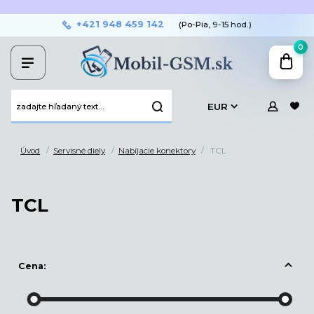
+421 948 459 142
(Po-Pia, 9-15 hod.)
0
EUR
Úvod
Servisné diely
Nabíjacie konektory
TCL
TCL
Cena: