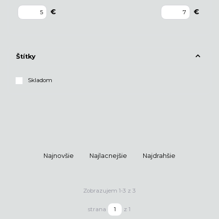
€
€
Štítky
Skladom
Najnovšie
Najlacnejšie
Najdrahšie
Zobrazujem 1-3 z 3
strana
z 1