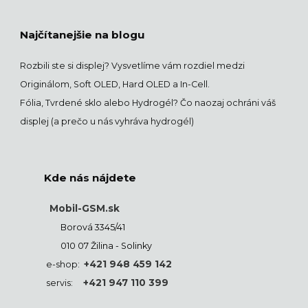
Najčítanejšie na blogu
Rozbili ste si displej? Vysvetlíme vám rozdiel medzi
Originálom, Soft OLED, Hard OLED a In-Cell.
Fólia, Tvrdené sklo alebo Hydrogél? Čo naozaj ochráni váš
displej (a prečo u nás vyhráva hydrogél)
Kde nás nájdete
Mobil-GSM.sk
Borová 3345/41
010 07 Žilina - Solinky
+421 948 459 142
e-shop:
+421 947 110 399
servis: