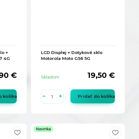
lo +
LCD Displej + Dotykové sklo
7 4G
Motorola Moto G56 5G
,90 €
19,50 €
Skladom
o košíka
Pridať do košíka
Novinka