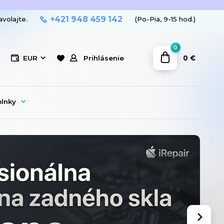
+421 948 459 142
avolajte.
(Po-Pia, 9-15 hod.)
0
0 €
EUR
Prihlásenie
plnky