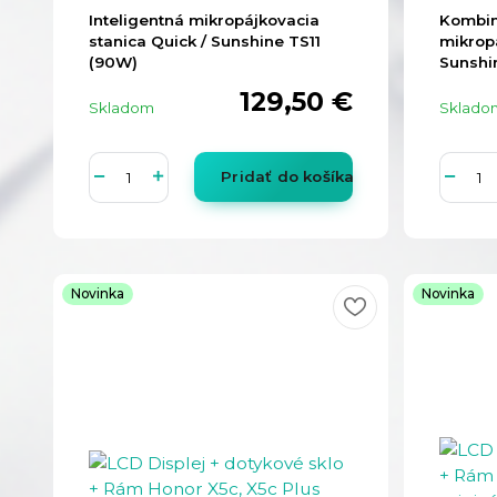
Inteligentná mikropájkovacia
Kombin
stanica Quick / Sunshine TS11
mikrop
(90W)
Sunshin
129,50 €
Skladom
Sklado
Pridať do košíka
Novinka
Novinka