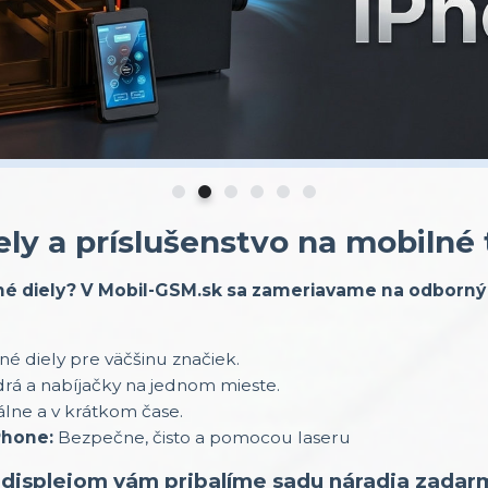
ely a príslušenstvo na mobilné
sné diely? V Mobil-GSM.sk sa zameriavame na odborný 
sné diely pre väčšinu značiek.
rá a nabíjačky na jednom mieste.
lne a v krátkom čase.
Phone:
Bezpečne, čisto a pomocou laseru
displejom vám pribalíme sadu náradia zadar