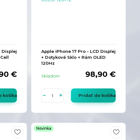
 Displej
Apple iPhone 17 Pro - LCD Displej
Cell
+ Dotykové Sklo + Rám OLED
120Hz
,90 €
98,90 €
Skladom
o košíka
Pridať do košíka
Novinka