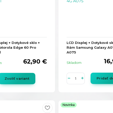
plej + Dotykové sklo +
LCD Displej + Dotykové sk
torola Edge 60 Pro
Rám Samsung Galaxy A0
l
A075
16
62,90 €
Skladom
m
Pridať d
Zvoliť variant
Novinka