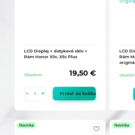
LCD Displej + dotykové sklo +
LCD Dis
Rám Honor X5c, X5c Plus
Rám Mo
originá
19,50 €
Skladom
Sklado
Pridať do košíka
Novinka
Novinka