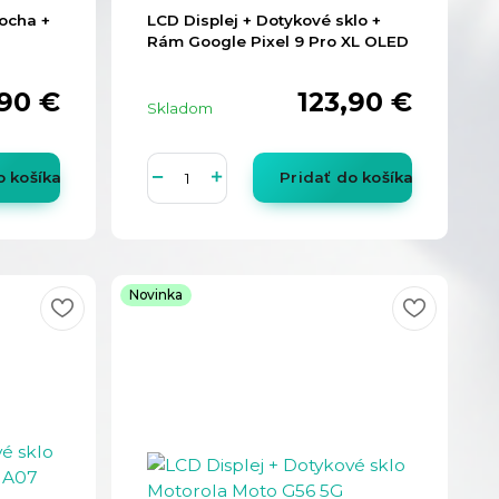
locha +
LCD Displej + Dotykové sklo +
Rám Google Pixel 9 Pro XL OLED
90 €
123,90 €
Skladom
o košíka
Pridať do košíka
Novinka