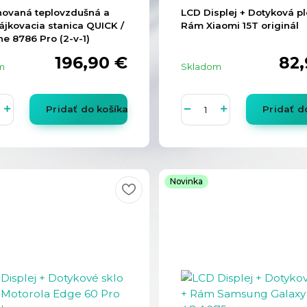
ovaná teplovzdušná a
LCD Displej + Dotyková p
ájkovacia stanica QUICK /
Rám Xiaomi 15T originál
e 8786 Pro (2-v-1)
196,90 €
82,
m
Skladom
Pridať do košíka
Pridať d
Novinka