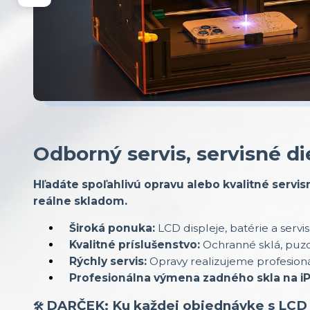
Odborný servis, servisné di
Hľadáte spoľahlivú opravu alebo kvalitné servi
reálne skladom.
Široká ponuka:
LCD displeje, batérie a servi
Kvalitné príslušenstvo:
Ochranné sklá, puzd
Rýchly servis:
Opravy realizujeme profesioná
Profesionálna výmena zadného skla na i
DARČEK: Ku každej objednávke s LCD 
🛠️