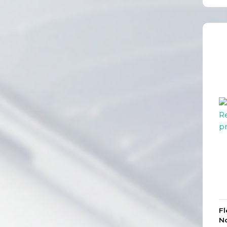
Fl
No