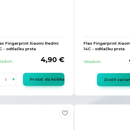
ex Fingerprint Xiaomi Redmi
Flex Fingerprint Xiao
C - odtlačku prsta
14C - odtlačku prsta
4,90 €
kladom
Skladom
Pridať do košíka
Zvoliť varia