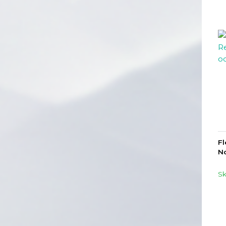
Fl
No
S