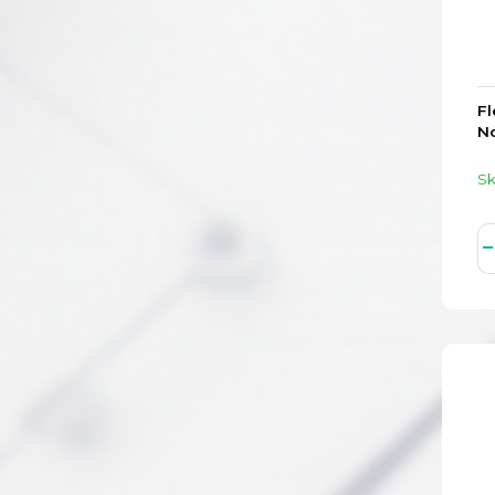
Fl
No
S