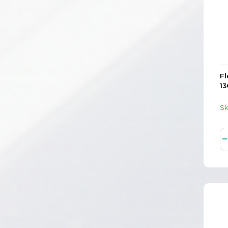
Fl
13
S