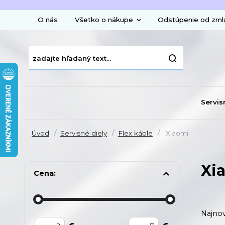
O nás
Všetko o nákupe
Odstúpenie od zml
Servis
Úvod
Servisné diely
Flex káble
Xiaomi
Xi
Cena:
Najnov