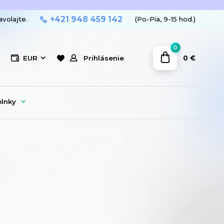
+421 948 459 142
avolajte.
(Po-Pia, 9-15 hod.)
0
0 €
EUR
Prihlásenie
plnky