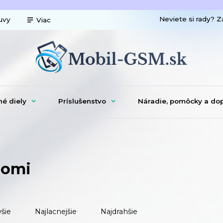
Neviete si rady? Z
uvy
Viac
né diely
Príslušenstvo
Náradie, pomôcky a do
aomi
šie
Najlacnejšie
Najdrahšie