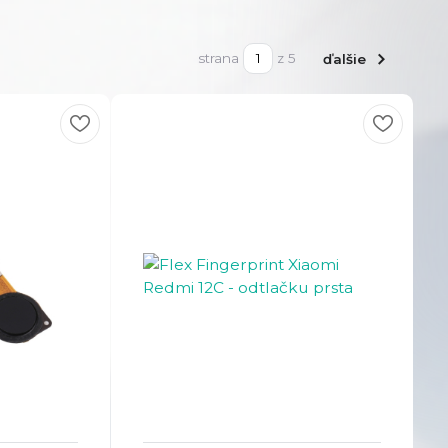
strana
z 5
ďalšie