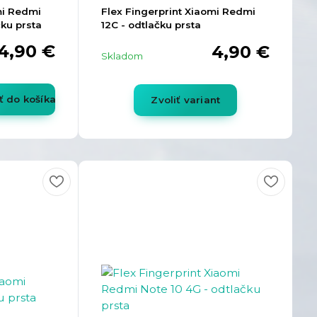
mi Redmi
Flex Fingerprint Xiaomi Redmi
čku prsta
12C - odtlačku prsta
4,90 €
4,90 €
Skladom
ť do košíka
Zvoliť variant