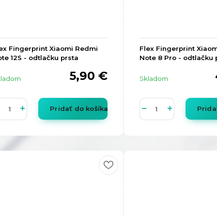
ex Fingerprint Xiaomi Redmi
Flex Fingerprint Xiao
te 12S - odtlačku prsta
Note 8 Pro - odtlačku 
5,90 €
kladom
Skladom
Pridať do košíka
Prida