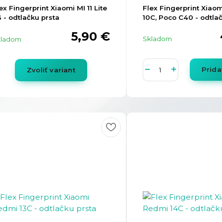
ex Fingerprint Xiaomi MI 11 Lite
Flex Fingerprint Xiao
 - odtlačku prsta
10C, Poco C40 - odtla
5,90 €
Skladom
kladom
Prida
Zvoliť variant