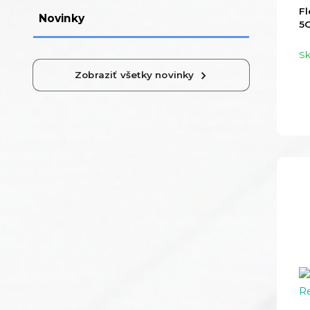
Fl
Novinky
5G
S
Zobraziť všetky novinky