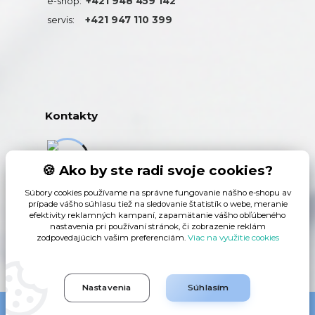
+421 948 459 142
e-shop:
+421 947 110 399
servis:
Kontakty
+421 948 459 142
🍪 Ako by ste radi svoje cookies?
(Po-Pia, 9-15 hod.)
Súbory cookies používame na správne fungovanie nášho e-shopu av
prípade vášho súhlasu tiež na sledovanie štatistík o webe, meranie
info@mobil-gsm.sk
efektivity reklamných kampaní, zapamätanie vášho obľúbeného
nastavenia pri používaní stránok, či zobrazenie reklám
zodpovedajúcich vašim preferenciám.
Viac na využitie cookies
Nastavenia
Súhlasím