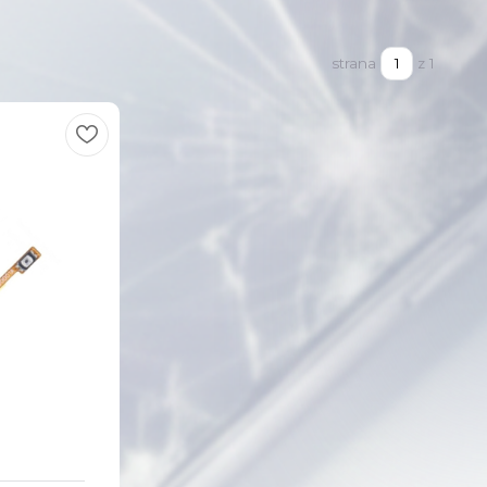
strana
z 1