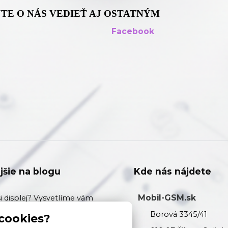
TE O NÁS VEDIEŤ AJ OSTATNÝM
Facebook
jšie na blogu
Kde nás nájdete
Mobil-GSM.sk
si displej? Vysvetlíme vám
zi Originálom, Soft OLED,
Borová 3345/41
 cookies?