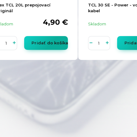
ex TCL 20L prepojovací
TCL 30 SE - Power - v
iginál
kabel
4,90 €
kladom
Skladom
Pridať do košíka
Prida