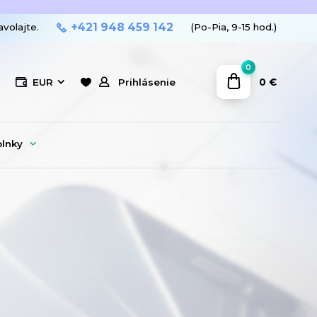
+421 948 459 142
avolajte.
(Po-Pia, 9-15 hod.)
0
0 €
EUR
Prihlásenie
plnky