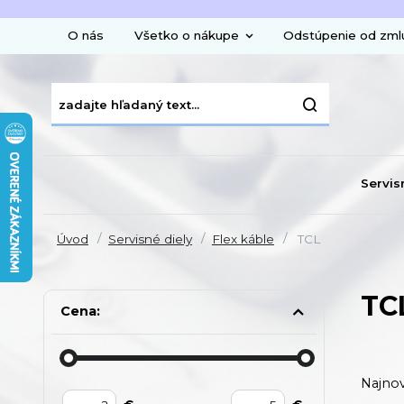
O nás
Všetko o nákupe
Odstúpenie od zml
Servis
Úvod
Servisné diely
Flex káble
TCL
TC
Cena:
Najnov