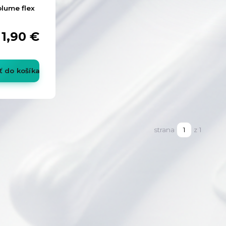
olume flex
1,90 €
ť do košíka
strana
z 1