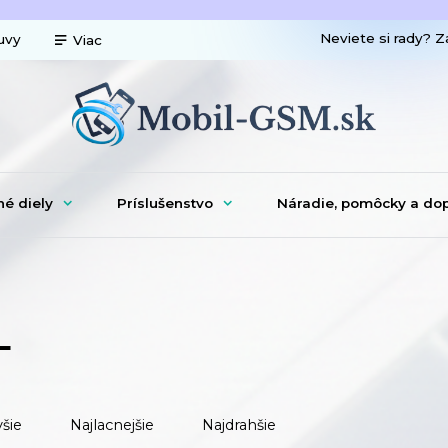
Neviete si rady? Z
uvy
Viac
né diely
Príslušenstvo
Náradie, pomôcky a do
L
šie
Najlacnejšie
Najdrahšie