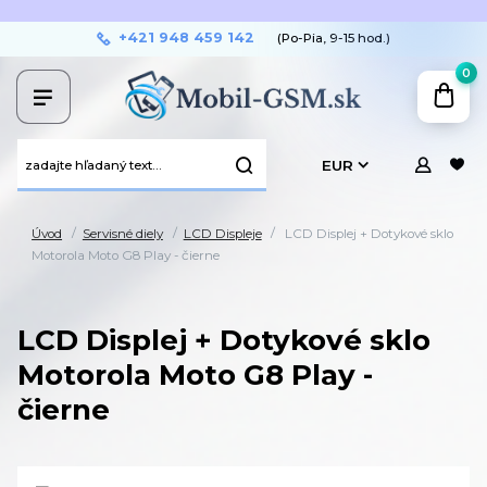
+421 948 459 142
(Po-Pia, 9-15 hod.)
0
EUR
Úvod
Servisné diely
LCD Displeje
LCD Displej + Dotykové sklo
Motorola Moto G8 Play - čierne
LCD Displej + Dotykové sklo
Motorola Moto G8 Play -
čierne