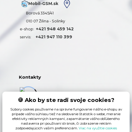
Mobil-GSM.sk
Borová 3345/41
010 07 Žilina - Solinky
+421 948 459 142
e-shop:
+421 947 110 399
servis:
Kontakty
+421 948 459 142
🍪 Ako by ste radi svoje cookies?
(Po-Pia, 9-15 hod.)
Súbory cookies používame na správne fungovanie nášho e-shopu av
prípade vášho súhlasu tiež na sledovanie štatistík o webe, meranie
info@mobil-gsm.sk
efektivity reklamných kampaní, zapamätanie vášho obľúbeného
nastavenia pri používaní stránok, či zobrazenie reklám
zodpovedajúcich vašim preferenciám.
Viac na využitie cookies