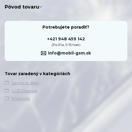
Pôvod tovaru
Potrebujete poradiť?
+421 948 459 142
(Po-Pia, 9-15 hod.)
info@mobil-gsm.sk
Tovar zaradený v kategóriách
Servisné diely
LCD Displeje
Motorola