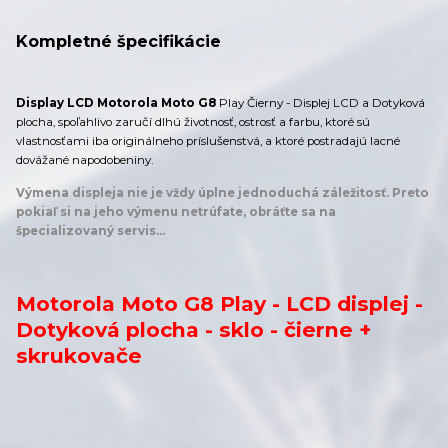
Kompletné špecifikácie
Display LCD Motorola Moto G8
Play Čierny - Displej LCD a Dotyková
plocha, spoľahlivo zaručí dlhú životnosť, ostrosť a farbu, ktoré sú
vlastnosťami iba originálneho príslušenstvá, a ktoré postradajú lacné
dovážané napodobeniny.
Výmena displeja nie je vždy úplne jednoduchá záležitosť. Preto
pokiaľ si na jeho výmenu netrúfate, obráťte sa na
špecializovaný servis...
Motorola Moto G8 Play - LCD displej -
Dotyková plocha - sklo - čierne +
skrukovače