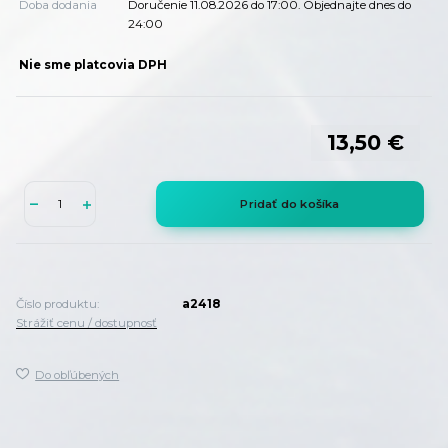
Doba dodania
Doručenie 11.08.2026 do 17:00. Objednajte dnes do
24:00
Nie sme platcovia DPH
13,50 €
Pridať do košíka
Číslo produktu:
a2418
Strážiť cenu / dostupnosť
Do obľúbených