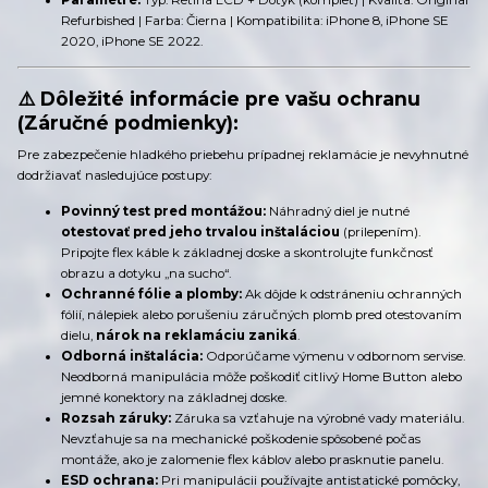
Refurbished | Farba: Čierna | Kompatibilita: iPhone 8, iPhone SE
2020, iPhone SE 2022.
⚠️ Dôležité informácie pre vašu ochranu
(Záručné podmienky):
Pre zabezpečenie hladkého priebehu prípadnej reklamácie je nevyhnutné
dodržiavať nasledujúce postupy:
Povinný test pred montážou:
Náhradný diel je nutné
otestovať pred jeho trvalou inštaláciou
(prilepením).
Pripojte flex káble k základnej doske a skontrolujte funkčnosť
obrazu a dotyku „na sucho“.
Ochranné fólie a plomby:
Ak dôjde k odstráneniu ochranných
fólií, nálepiek alebo porušeniu záručných plomb pred otestovaním
dielu,
nárok na reklamáciu zaniká
.
Odborná inštalácia:
Odporúčame výmenu v odbornom servise.
Neodborná manipulácia môže poškodiť citlivý Home Button alebo
jemné konektory na základnej doske.
Rozsah záruky:
Záruka sa vzťahuje na výrobné vady materiálu.
Nevzťahuje sa na mechanické poškodenie spôsobené počas
montáže, ako je zalomenie flex káblov alebo prasknutie panelu.
ESD ochrana:
Pri manipulácii používajte antistatické pomôcky,