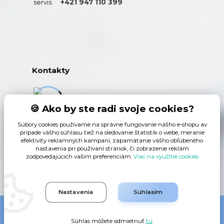
+421 947 110 399
servis:
Kontakty
+421 948 459 142
🍪 Ako by ste radi svoje cookies?
(Po-Pia, 9-15 hod.)
Súbory cookies používame na správne fungovanie nášho e-shopu av
prípade vášho súhlasu tiež na sledovanie štatistík o webe, meranie
info@mobil-gsm.sk
efektivity reklamných kampaní, zapamätanie vášho obľúbeného
nastavenia pri používaní stránok, či zobrazenie reklám
zodpovedajúcich vašim preferenciám.
Viac na využitie cookies
Nastavenia
Súhlasím
Mobil-GSM.sk © 2026
Súhlas môžete odmietnuť
tu
.