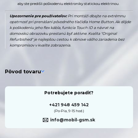
aby ste predišli poškodeniu elektroniky statickou elektrinou.
Upozornenie pre používateľov:
Pri montáži dbajte na extrémnu
opatrnosť pri prenášaní pôvodného tlačidla Home Button. Ak dôjde
k poškodeniu jeho flex kábla, funkcia Touch ID a návrat na
domovskú obrazovku prestanú byť aktívne. Kvalita "Original
Refurbished" je najlepšou cestou k obnove vášho zariadenia bez
kompromisov v kvalite zobrazenia.
Pôvod tovaru
Potrebujete poradiť?
+421 948 459 142
(Po-Pia, 9-15 hod.)
info@mobil-gsm.sk