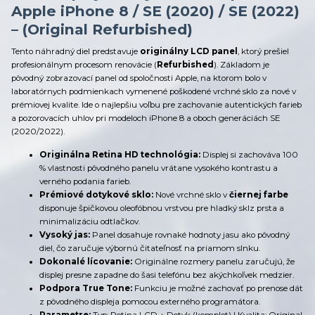
Apple iPhone 8 / SE (2020) / SE (2022)
– (Original Refurbished)
Tento náhradný diel predstavuje
originálny LCD panel
, ktorý prešiel
profesionálnym procesom renovácie (
Refurbished
). Základom je
pôvodný zobrazovací panel od spoločnosti Apple, na ktorom bolo v
laboratórnych podmienkach vymenené poškodené vrchné sklo za nové v
prémiovej kvalite. Ide o najlepšiu voľbu pre zachovanie autentických farieb
a pozorovacích uhlov pri modeloch iPhone 8 a oboch generáciách SE
(2020/2022).
Originálna Retina HD technológia:
Displej si zachováva 100
% vlastnosti pôvodného panelu vrátane vysokého kontrastu a
verného podania farieb.
Prémiové dotykové sklo:
Nové vrchné sklo v
čiernej farbe
disponuje špičkovou oleofóbnou vrstvou pre hladký sklz prsta a
minimalizáciu odtlačkov.
Vysoký jas:
Panel dosahuje rovnaké hodnoty jasu ako pôvodný
diel, čo zaručuje výbornú čitateľnosť na priamom slnku.
Dokonalé lícovanie:
Originálne rozmery panelu zaručujú, že
displej presne zapadne do šasi telefónu bez akýchkoľvek medzier.
Podpora True Tone:
Funkciu je možné zachovať po prenose dát
z pôvodného displeja pomocou externého programátora.
Parametre:
Typ: Retina LCD + Dotyk (komplet) | Kvalita: Original