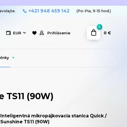
+421 948 459 142
avolajte.
(Po-Pia, 9-15 hod.)
0
0 €
EUR
Prihlásenie
plnky
e TS11 (90W)
Inteligentná mikropájkovacia stanica Quick /
Sunshine TS11 (90W)