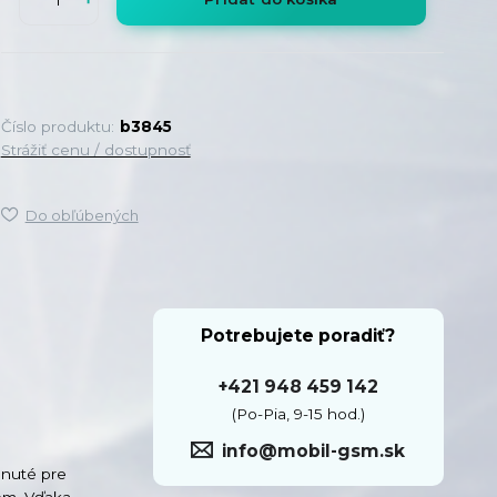
Číslo produktu:
b3845
Strážiť cenu / dostupnosť
Do obľúbených
Potrebujete poradiť?
+421 948 459 142
(Po-Pia, 9-15 hod.)
info@mobil-gsm.sk
hnuté pre
om. Vďaka