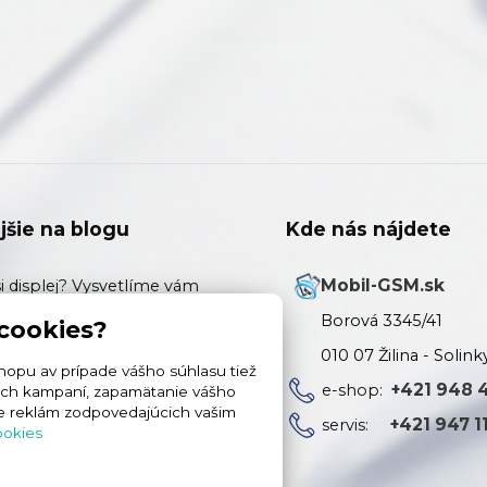
jšie na blogu
Kde nás nájdete
Mobil-GSM.sk
si displej? Vysvetlíme vám
zi Originálom, Soft OLED,
Borová 3345/41
 cookies?
 In-Cell.
010 07 Žilina - Solink
opu av prípade vášho súhlasu tiež
+421 948 
ené sklo alebo Hydrogél? Čo
e-shop:
mných kampaní, zapamätanie vášho
ie reklám zodpovedajúcich vašim
+421 947 1
ni váš displej (a prečo u nás
servis:
ookies
rogél)