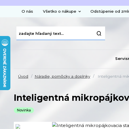
O nás
Všetko o nákupe
Odstúpenie od zml
Servis
Úvod
Náradie, pomôcky a doplnky
Inteligentná mik
Inteligentná mikropájkov
Novinka