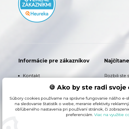
Informácie pre zákazníkov
Najčítane
Kontakt
Rozbili ste 
rozdiel med
🍪 Ako by ste radi svoje
Doprava
Hard OLED a
Súbory cookies používame na správne fungovanie nášho e-sh
Záruka na akumulátory a batérie
Fólia, Tvrd
na sledovanie štatistík o webe, meranie efektivity rekla
obľúbeného nastavenia pri používaní stránok, či zobrazen
naozaj ochrá
Reklamačné podmienky
preferenciám.
Viac na využitie c
vyhráva hyd
Obchodné podmienky