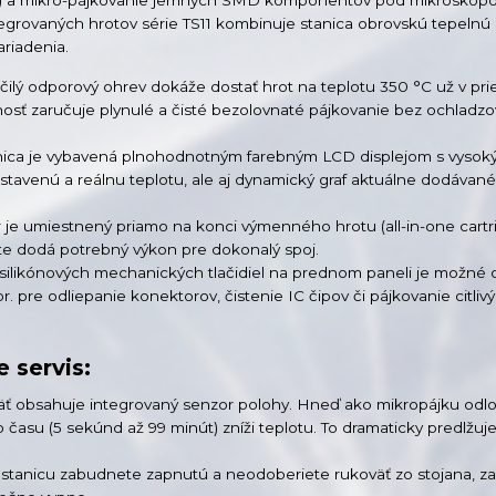
egrovaných hrotov série TS11 kombinuje stanica obrovskú tepelnú e
riadenia.
očilý odporový ohrev dokáže dostať hrot na teplotu 350 °C už v pr
osť zaručuje plynulé a čisté bezolovnaté pájkovanie bez ochladzo
anica je vybavená plnohodnotným farebným LCD displejom s vysoký
astavenú a reálnu teplotu, ale aj dynamický graf aktuálne dodáva
r je umiestnený priamo na konci výmenného hrotu (all-in-one cartri
te dodá potrebný výkon pre dokonalý spoj.
ilikónových mechanických tlačidiel na prednom paneli je možné 
 pre odliepanie konektorov, čistenie IC čipov či pájkovanie citlivý
 servis:
äť obsahuje integrovaný senzor polohy. Hneď ako mikropájku odlo
času (5 sekúnd až 99 minút) zníži teplotu. To dramaticky predlžuje
ľ stanicu zabudnete zapnutú a neodoberiete rukoväť zo stojana, za