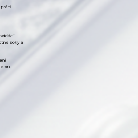
 práci
xidácii
otné šoky a
aní
leniu.