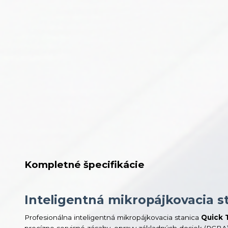
Kompletné špecifikácie
Inteligentná mikropájkovacia s
Profesionálna inteligentná mikropájkovacia stanica
Quick 
precízne servisné zásahy, opravy základných dosiek (P