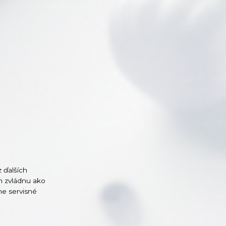
 ďalších
ým zvládnu ako
ne servisné