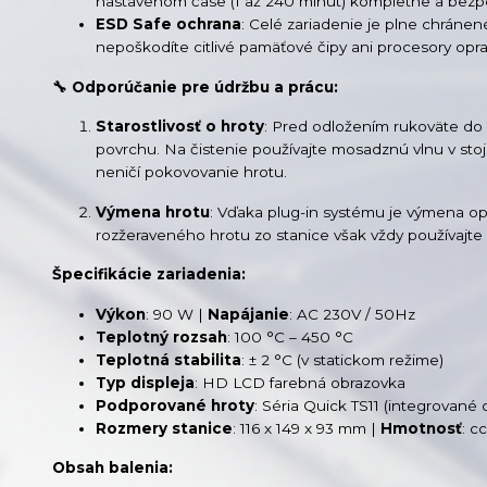
nastavenom čase (1 až 240 minút) kompletne a bez
ESD Safe ochrana
: Celé zariadenie je plne chránen
nepoškodíte citlivé pamäťové čipy ani procesory opr
🔧 Odporúčanie pre údržbu a prácu:
Starostlivosť o hroty
: Pred odložením rukoväte do 
povrchu. Na čistenie používajte mosadznú vlnu v sto
neničí pokovovanie hrotu.
Výmena hrotu
: Vďaka plug-in systému je výmena o
rozžeraveného hrotu zo stanice však vždy používajte 
Špecifikácie zariadenia:
Výkon
: 90 W |
Napájanie
: AC 230V / 50Hz
Teplotný rozsah
: 100 °C – 450 °C
Teplotná stabilita
: ± 2 °C (v statickom režime)
Typ displeja
: HD LCD farebná obrazovka
Podporované hroty
: Séria Quick TS11 (integrované 
Rozmery stanice
: 116 x 149 x 93 mm |
Hmotnosť
: c
Obsah balenia: