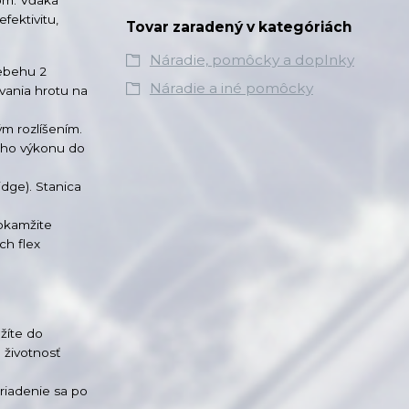
fektivitu,
Tovar zaradený v kategóriách
Náradie, pomôcky a doplnky
iebehu 2
Náradie a iné pomôcky
vania hrotu na
m rozlíšením.
ného výkonu do
dge). Stanica
okamžite
ch flex
žíte do
 životnosť
riadenie sa po