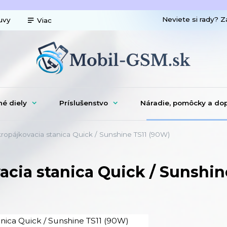
Neviete si rady? Z
uvy
Viac
né diely
Príslušenstvo
Náradie, pomôcky a do
ropájkovacia stanica Quick / Sunshine TS11 (90W)
acia stanica Quick / Sunshin