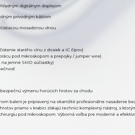
ehľadným digitálnym displejom
ibilným prívodným káblom
 čistiacou mosadznou vlnou
čistenie starého cínu z dosiek a IC čipov)
a prácu pod mikroskopom a prepojky / jumper wire)
rot na jemné SMD súčiastky)
pečnosť
a bezpečnú výmenu horúcich hrotov za chodu
lnom balení je pripravený na okamžité profesionálne nasadenie bez
 hrotov priamo v krabici získajú technici komplexný nástroj, s ktor
rochirurgiu pod mikroskopom. Výborná voľba pre moderné a efektív