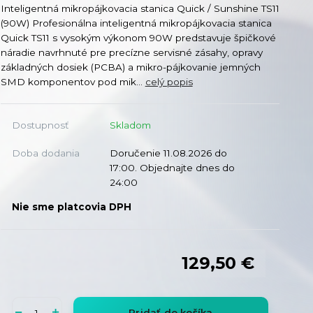
Inteligentná mikropájkovacia stanica Quick / Sunshine TS11
(90W) Profesionálna inteligentná mikropájkovacia stanica
Quick TS11 s vysokým výkonom 90W predstavuje špičkové
náradie navrhnuté pre precízne servisné zásahy, opravy
základných dosiek (PCBA) a mikro-pájkovanie jemných
SMD komponentov pod mik...
celý popis
Dostupnosť
Skladom
Doba dodania
Doručenie 11.08.2026 do
17:00. Objednajte dnes do
24:00
Nie sme platcovia DPH
129,50 €
Pridať do košíka