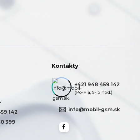
Kontakty
+421 948 459 142
(Po-Pia, 9-15 hod.)
y
info@mobil-gsm.sk
459 142
10 399