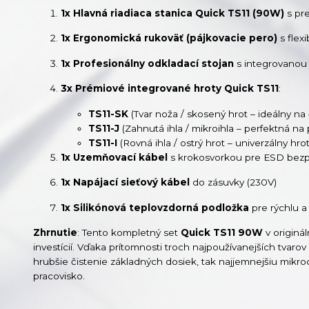
1x Hlavná riadiaca stanica Quick TS11 (90W)
s pr
1x Ergonomická rukoväť (pájkovacie pero)
s flex
1x Profesionálny odkladací stojan
s integrovanou
3x Prémiové integrované hroty Quick TS11
:
TS11-SK
(Tvar noža / skosený hrot – ideálny na 
TS11-J
(Zahnutá ihla / mikroihla – perfektná n
TS11-I
(Rovná ihla / ostrý hrot – univerzálny h
1x Uzemňovací kábel
s krokosvorkou pre ESD bez
1x Napájací sieťový kábel
do zásuvky (230V)
1x Silikónová teplovzdorná podložka
pre rýchlu 
Zhrnutie
: Tento kompletný set
Quick TS11 90W
v originá
investícií. Vďaka prítomnosti troch najpoužívanejších tvarov
hrubšie čistenie základných dosiek, tak najjemnejšiu mik
pracovisko.