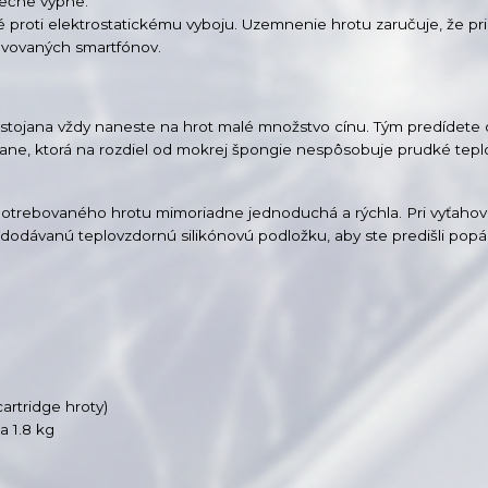
pečne vypne.
é proti elektrostatickému vyboju. Uzemnenie hrotu zaručuje, že pri
avovaných smartfónov.
stojana vždy naneste na hrot malé množstvo cínu. Tým predídete o
jane, ktorá na rozdiel od mokrej špongie nespôsobuje prudké tepl
potrebovaného hrotu mimoriadne jednoduchá a rýchla. Pri vyťahov
dodávanú teplovzdornú silikónovú podložku, aby ste predišli popá
cartridge hroty)
ca 1.8 kg