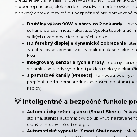
modernej riadiacej elektronike a využívaniu prémiových int
bleskový ohrev a maximálnu bezpečnosť pre opravované za
Brutálny výkon 90W a ohrev za 2 sekundy
: Pokr
sekúnd od zdvihnutia rukoväte. Vysoká tepelná účinn
veľkých uzemňovacích plochách dosiek.
HD farebný displej a dynamické zobrazenie
: St
Na obrazovke technici vidia v reálnom čase nielen n
hrotu.
Integrovaný senzor a rýchle hroty
: Tepelný senzo
v zlomku sekundy vyhodnotí pokles teploty a okamži
3 pamäťové kanály (Presets)
: Pomocou odolných s
prepínať medzi tromi prednastavenými teplotami (napr.
káblov).
💡 Inteligentné a bezpečné funkcie pre
Automatický režim spánku (Smart Sleep)
: Rukov
stojana, stanica automaticky po uplynutí nastaveného 
drahých hrotov a šetrí energiu.
Automatické vypnutie (Smart Shutdown)
: Pokia