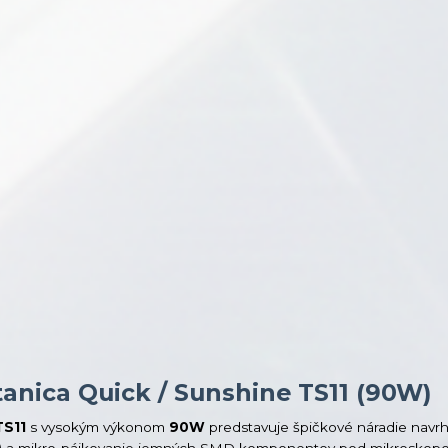
tanica Quick / Sunshine TS11 (90W)
TS11
s vysokým výkonom
90W
predstavuje špičkové náradie navr
CBA) a mikro-pájkovanie jemných SMD komponentov pod mikroskop