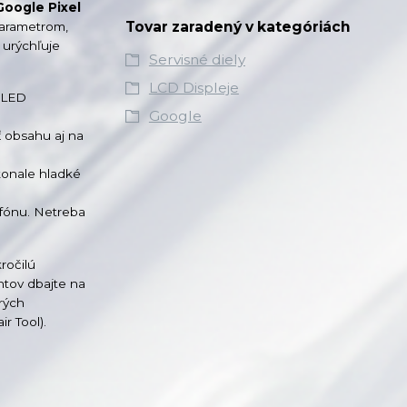
Google Pixel
Tovar zaradený v kategóriách
parametrom,
 urýchľuje
Servisné diely
LCD Displeje
 OLED
Google
ť obsahu aj na
konale hladké
efónu. Netreba
ročilú
ntov dbajte na
rých
r Tool).