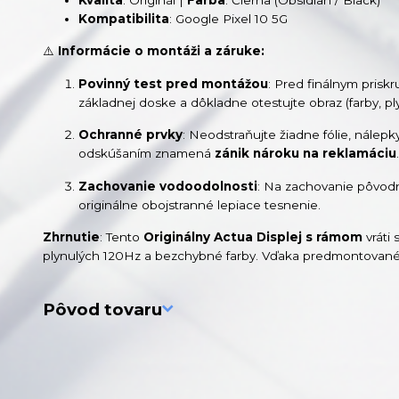
Kompatibilita
: Google Pixel 10 5G
⚠️
Informácie o montáži a záruke:
Povinný test pred montážou
: Pred finálnym prisk
základnej doske a dôkladne otestujte obraz (farby, p
Ochranné prvky
: Neodstraňujte žiadne fólie, nálep
odskúšaním znamená
zánik nároku na reklamáciu
.
Zachovanie vodoodolnosti
: Na zachovanie pôvodn
originálne obojstranné lepiace tesnenie.
Zhrnutie
: Tento
Originálny Actua Displej s rámom
vráti
plynulých 120Hz a bezchybné farby. Vďaka predmontovaném
Pôvod tovaru