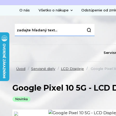
O nás
Všetko o nákupe
Odstúpenie od zml
Servis
Úvod
Servisné diely
LCD Displeje
Google Pixel 1
Google Pixel 10 5G - LCD 
Novinka