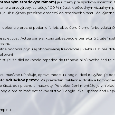
montovaným stredovým rámom)
je určený pre špičkový smartfón
riamo z prvovýroby, zaručuje 100 % návrat k pôvodným vizuálnym 
l je už z výroby precízne osadený do stredového rámu, čo výrazne
é, dokonale presné podanie farieb, absolútnu čiernu farbu vďaka
j svietivosti Actua panela, ktorá zabezpečuje perfektnú čitateľnos
bsahu.
ntná podpora plynulej obnovovacej frekvencie (60–120 Hz) pre do
llovaní.
isťuje, že diel dokonale zapadne do titánovo-hliníkového šasi tel
u masívne uľahčuje, oprava modelu Google Pixel 10 vyžaduje pok
mač odtlačkov prstov
. Pri prekladaní základnej dosky a kompone
le čistá, bez prachu a mastnoty. Po dokončení montáže je v niekto
 Google pre snímač odtlačkov prstov (Google Pixel Update and Repai
mplet)