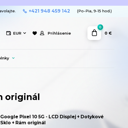
+421 948 459 142
avolajte.
(Po-Pia, 9-15 hod.)
0
0 €
EUR
Prihlásenie
plnky
 originál
Google Pixel 10 5G - LCD Displej + Dotykové
Sklo + Rám originál