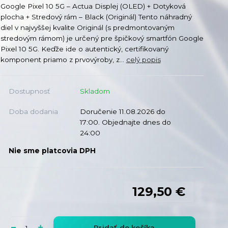
Google Pixel 10 5G – Actua Displej (OLED) + Dotyková
plocha + Stredový rám – Black (Originál) Tento náhradný
diel v najvyššej kvalite Originál (s predmontovaným
stredovým rámom) je určený pre špičkový smartfón Google
Pixel 10 5G. Keďže ide o autentický, certifikovaný
komponent priamo z prvovýroby, z...
celý popis
Dostupnosť
Skladom
Doba dodania
Doručenie 11.08.2026 do
17:00. Objednajte dnes do
24:00
Nie sme platcovia DPH
129,50 €
Pridať do košíka