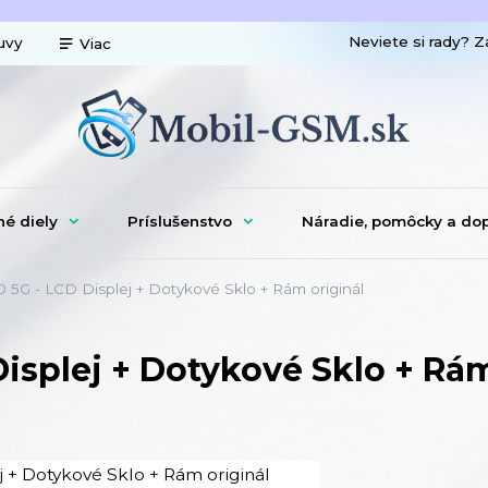
Neviete si rady? Z
uvy
Viac
né diely
Príslušenstvo
Náradie, pomôcky a do
0 5G - LCD Displej + Dotykové Sklo + Rám originál
Displej + Dotykové Sklo + Rám