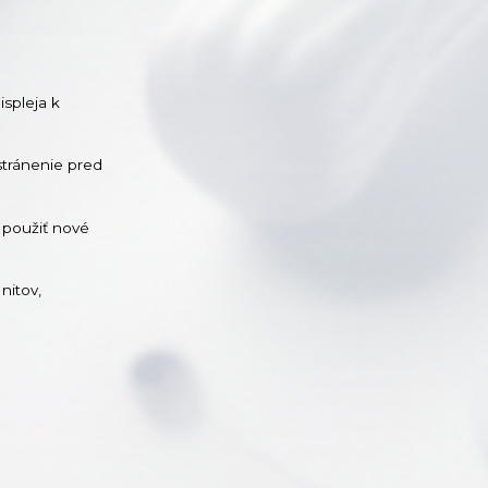
ispleja k
stránenie pred
 použiť nové
nitov,