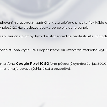
rutkovaním a uzavretím zadného krytu telefónu pripojte flex káble d
lynulosť 120Hz) a odozvu dotyku po celej ploche panela.
ky ani záručné plomby, kým diel stopercentne neotestujete. Ich od
ého stupňa krytia IP68 odporúčame pri uzatváraní zadného krytu
 smartfónu
Google Pixel 10 5G
jeho pôvodný dychberúci jas 3000 
u rámu je oprava rýchla, čistá a bezpečná.