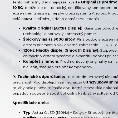
Tento náhradný diel v najvyššej kvalite
Originál (s pred
10 5G
. Keďže ide o autentický, certifikovaný komponent p
extrémnemu jasu a plnej plynulosti systému Android. Modu
celú opravu a eliminuje riziko domáceho lepenia.
Kvalita Originál (Actua Displej)
: Garantuje pôvodn
technológii a obrovský kontrastný pomer.
Špičkový jas až 3000 nitov
: Plná podpora extrémne
ostrom priamom slnku a verné zobrazenie HDR10+ o
120Hz Hladký displej (Smooth Display)
: Stoperce
animácie v čistom systéme a okamžitú odozvu pri scro
Komplet s rámom
: Predmontovaný originálny rám za
nič lepiť, stačí len preložiť komponenty.
🔧 Technické odporúčanie:
Hoci predmontovaný rám prác
precíznosť. Pod displejom sa nachádza
ultrazvukový sní
to, aby bola plocha snímača a vnútorná strana skla dokona
prípadoch potrebné spustiť oficiálny kalibračný softvér od
Špecifikácie dielu:
Typ
: Actua OLED (120Hz) + Dotyk + Stredový rám (ko
Kvalita
: Originál |
Farba
: Čierna (Obsidian / Black)