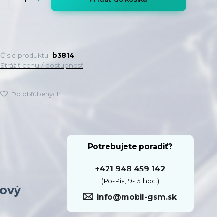
Číslo produktu:
b3814
Strážiť cenu / dostupnosť
Do obľúbených
Potrebujete poradiť?
+421 948 459 142
(Po-Pia, 9-15 hod.)
dový
info@mobil-gsm.sk