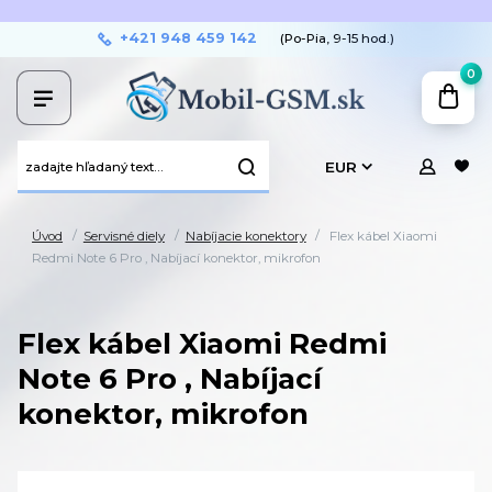
+421 948 459 142
(Po-Pia, 9-15 hod.)
0
EUR
Úvod
Servisné diely
Nabíjacie konektory
Flex kábel Xiaomi
Redmi Note 6 Pro , Nabíjací konektor, mikrofon
Flex kábel Xiaomi Redmi
Note 6 Pro , Nabíjací
konektor, mikrofon