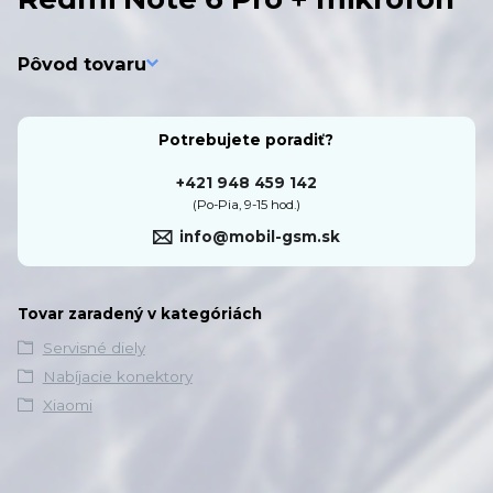
Pôvod tovaru
Potrebujete poradiť?
+421 948 459 142
(Po-Pia, 9-15 hod.)
info@mobil-gsm.sk
Tovar zaradený v kategóriách
Servisné diely
Nabíjacie konektory
Xiaomi