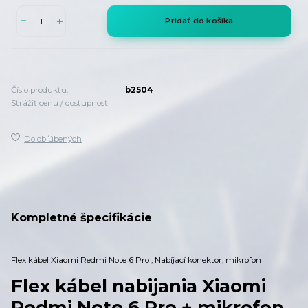
Pridať do košíka
Číslo produktu:
b2504
Strážiť cenu / dostupnosť
Do obľúbených
Kompletné špecifikácie
Flex kábel Xiaomi Redmi Note 6 Pro , Nabíjací konektor, mikrofon
Flex kábel nabijania Xiaomi
Redmi Note 6 Pro + mikrofon