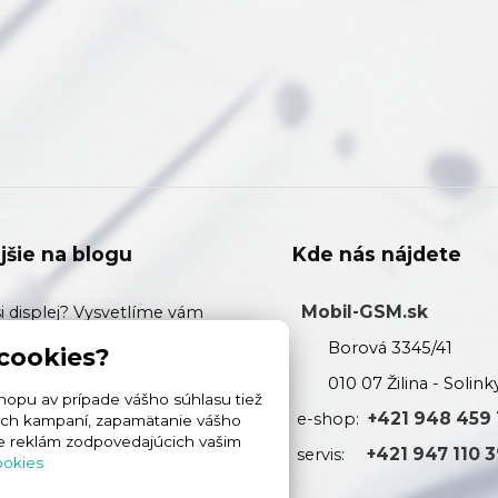
jšie na blogu
Kde nás nájdete
Mobil-GSM.sk
si displej? Vysvetlíme vám
zi Originálom, Soft OLED,
Borová 3345/41
 cookies?
 In-Cell.
010 07 Žilina - Solink
opu av prípade vášho súhlasu tiež
+421 948 459
ené sklo alebo Hydrogél? Čo
e-shop:
mných kampaní, zapamätanie vášho
ie reklám zodpovedajúcich vašim
+421 947 110 
ni váš displej (a prečo u nás
servis:
ookies
rogél)