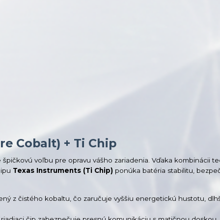
e Cobalt) + Ti Chip
 špičkovú voľbu pre opravu vášho zariadenia. Vďaka kombinácii t
čipu
Texas Instruments (Ti Chip)
ponúka batéria stabilitu, bezpe
ný z čistého kobaltu, čo zaručuje vyššiu energetickú hustotu, dlhš
 riadiaci čip zabezpečuje presnú komunikáciu s matičnou doskou, 