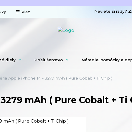
Neviete si rady? Z
uvy
Viac
né diely
Príslušenstvo
Náradie, pomôcky a do
ria Apple iPhone 14 - 3279 mAh ( Pure Cobalt + Ti Chip )
 3279 mAh ( Pure Cobalt + Ti 