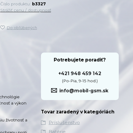
Číslo produktu:
b3327
Strážiť cenu / dostupnosť
Do obľúbených
Potrebujete poradiť?
+421 948 459 142
(Po-Pia, 9-15 hod.)
info@mobil-gsm.sk
echnológie
čnosť a výkon
Tovar zaradený v kategóriách
iu životnosť a
Príslušenstvo
Batérie
ochranu proti