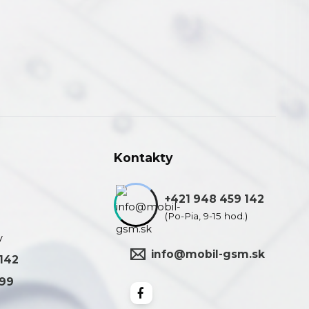
Kontakty
+421 948 459 142
(Po-Pia, 9-15 hod.)
y
info@mobil-gsm.sk
 142
399