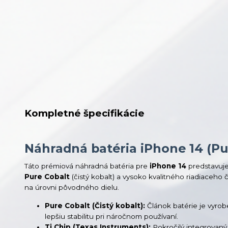
Kompletné špecifikácie
Náhradná batéria iPhone 14 (Pur
Táto prémiová náhradná batéria pre
iPhone 14
predstavuje
Pure Cobalt
(čistý kobalt) a vysoko kvalitného riadiaceho 
na úrovni pôvodného dielu.
Pure Cobalt (Čistý kobalt):
Článok batérie je vyrobe
lepšiu stabilitu pri náročnom používaní.
Ti Chip (Texas Instruments):
Pokročilý integrovaný