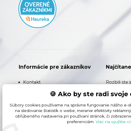
Informácie pre zákazníkov
Najčítane
Kontakt
Rozbili ste 
rozdiel med
🍪 Ako by ste radi svoje
Doprava
Hard OLED a
Súbory cookies používame na správne fungovanie nášho e-sh
Záruka na akumulátory a batérie
Fólia, Tvrd
na sledovanie štatistík o webe, meranie efektivity rekla
obľúbeného nastavenia pri používaní stránok, či zobrazen
naozaj ochrá
Reklamačné podmienky
preferenciám.
Viac na využitie c
vyhráva hyd