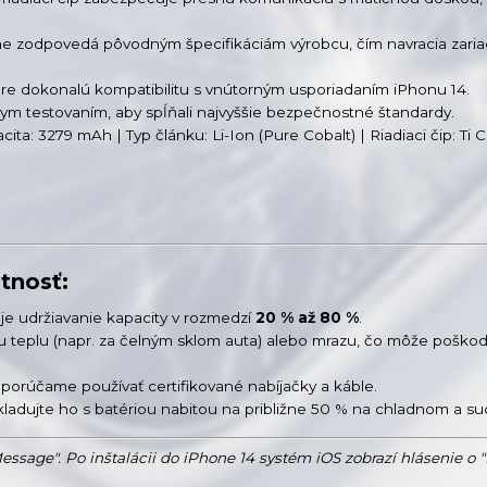
e zodpovedá pôvodným špecifikáciám výrobcu, čím navracia zaria
pre dokonalú kompatibilitu s vnútorným usporiadaním iPhonu 14.
ym testovaním, aby spĺňali najvyššie bezpečnostné štandardy.
ta: 3279 mAh | Typ článku: Li-Ion (Pure Cobalt) | Riadiaci čip: Ti C
tnosť:
je udržiavanie kapacity v rozmedzí
20 % až 80 %
.
 teplu (napr. za čelným sklom auta) alebo mrazu, čo môže poško
porúčame používať certifikované nabíjačky a káble.
skladujte ho s batériou nabitou na približne 50 % na chladnom a s
Message". Po inštalácii do iPhone 14 systém iOS zobrazí hlásenie