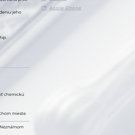
Apple iPhone
deniu jeho
hip.
diť chemickú
uchom mieste.
 o "Neznámom