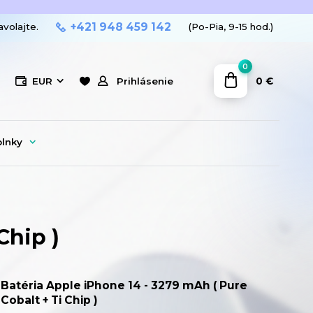
+421 948 459 142
avolajte.
(Po-Pia, 9-15 hod.)
0
0 €
EUR
Prihlásenie
plnky
Chip )
Batéria Apple iPhone 14 - 3279 mAh ( Pure
Cobalt + Ti Chip )