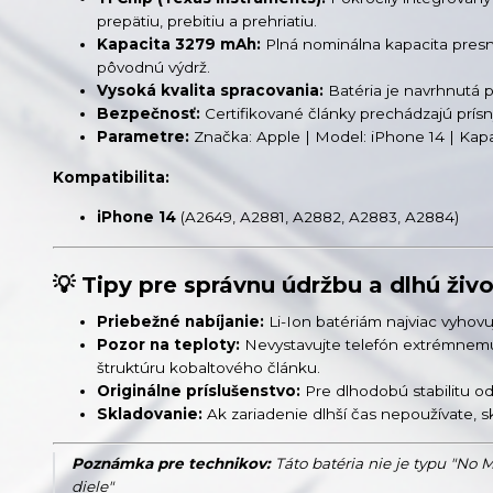
prepätiu, prebitiu a prehriatiu.
Kapacita 3279 mAh:
Plná nominálna kapacita presn
pôvodnú výdrž.
Vysoká kvalita spracovania:
Batéria je navrhnutá 
Bezpečnosť:
Certifikované články prechádzajú prísn
Parametre:
Značka: Apple | Model: iPhone 14 | Kapaci
Kompatibilita:
iPhone 14
(A2649, A2881, A2882, A2883, A2884)
💡 Tipy pre správnu údržbu a dlhú živo
Priebežné nabíjanie:
Li-Ion batériám najviac vyhovu
Pozor na teploty:
Nevystavujte telefón extrémnemu
štruktúru kobaltového článku.
Originálne príslušenstvo:
Pre dlhodobú stabilitu od
Skladovanie:
Ak zariadenie dlhší čas nepoužívate, 
Poznámka pre technikov:
Táto batéria nie je typu "No 
diele"